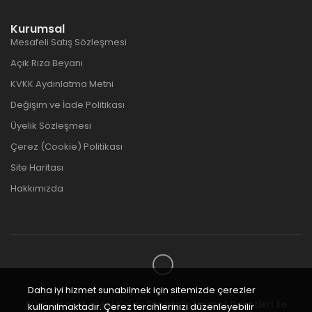
Kurumsal
Mesafeli Satış Sözleşmesi
Açık Rıza Beyanı
KVKK Aydınlatma Metni
Değişim ve İade Politikası
Üyelik Sözleşmesi
Çerez (Cookie) Politikası
Site Haritası
Hakkımızda
Daha iyi hizmet sunabilmek için sitemizde çerezler
Bu e-ticaret sitesi
Kolay Sipariş E-Ticaret Paketleri
ile
kullanılmaktadır. Çerez tercihlerinizi düzenleyebilir