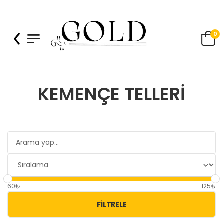
0
KEMENÇE TELLERI
60₺
125₺
FILTRELE