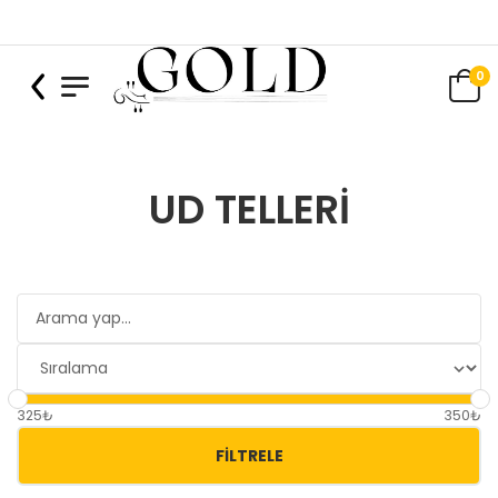
0
UD TELLERI
325₺
350₺
FILTRELE