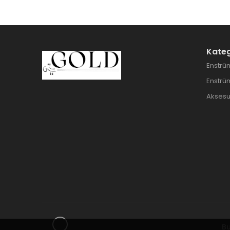
Kateg
Enstrüm
Enstrü
Aksesu
Bu