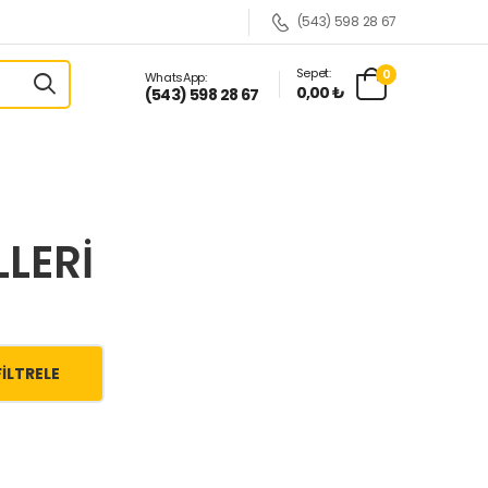
(543) 598 28 67
Sepet:
0
WhatsApp:
0,00 ₺
(543) 598 28 67
LERI
FILTRELE