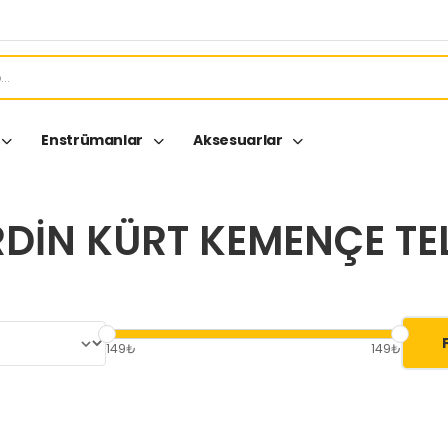
Enstrümanlar
Aksesuarlar
DIN KÜRT KEMENÇE TEL
149₺
149₺