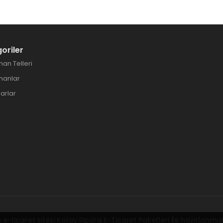
oriler
an Telleri
manlar
arlar
 e-ticaret sitesi
Kolay Sipariş E-Ticaret Paketleri
ile hazırlanmışt