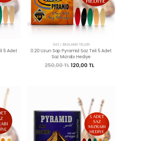
SAZ / BAĞLAMA TELLERI
i 5 Adet
0.20 Uzun Sap Pyramid Saz Teli 5 Adet
Saz Mızrabı Hediye
250,00 TL
120,00 TL