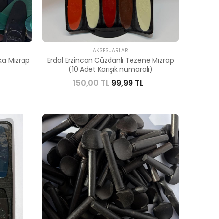
AKSESUARLAR
ka Mızrap
Erdal Erzincan Cüzdanlı Tezene Mızrap
)
(10 Adet Karışık numaralı)
150,00 TL
99,99 TL