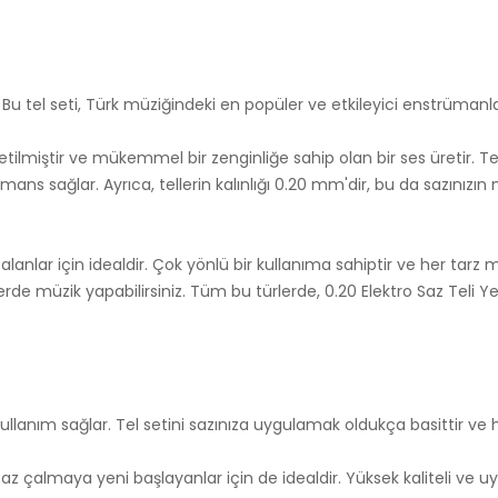
. Bu tel seti, Türk müziğindeki en popüler ve etkileyici enstrümanla
tilmiştir ve mükemmel bir zenginliğe sahip olan bir ses üretir. Teller
 sağlar. Ayrıca, tellerin kalınlığı 0.20 mm'dir, bu da sazınızın nas
çalanlar için idealdir. Çok yönlü bir kullanıma sahiptir ve her tarz
lerde müzik yapabilirsiniz. Tüm bu türlerde, 0.20 Elektro Saz Teli 
 kullanım sağlar. Tel setini sazınıza uygulamak oldukça basittir v
saz çalmaya yeni başlayanlar için de idealdir. Yüksek kaliteli ve u