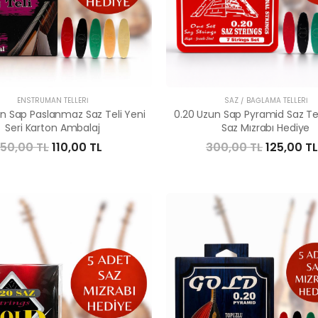
ENSTRÜMAN TELLERI
SAZ / BAĞLAMA TELLERI
n Sap Paslanmaz Saz Teli Yeni
0.20 Uzun Sap Pyramid Saz Tel
Seri Karton Ambalaj
Saz Mızrabı Hediye
150,00 TL
110,00 TL
300,00 TL
125,00 TL