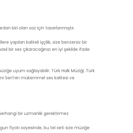
rdan biri olan saz için tasarlanmıştır.
e yapılan kaliteli işçilik, size benzersiz bir
ıl bir ses çıkaracağınızı en iyi şekilde ifade
 müziğe uyum sağlayabilir. Türk Halk Müziği, Türk
Yeni Seri'nin mükemmel ses kalitesi ve
e herhangi bir uzmanlık gerektirmez
ygun fiyatı sayesinde, bu tel seti size müziğe