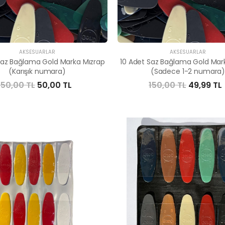
AKSESUARLAR
AKSESUARLAR
Saz Bağlama Gold Marka Mızrap
10 Adet Saz Bağlama Gold Mar
(Karışık numara)
(Sadece 1-2 numara
150,00 TL
50,00 TL
150,00 TL
49,99 TL