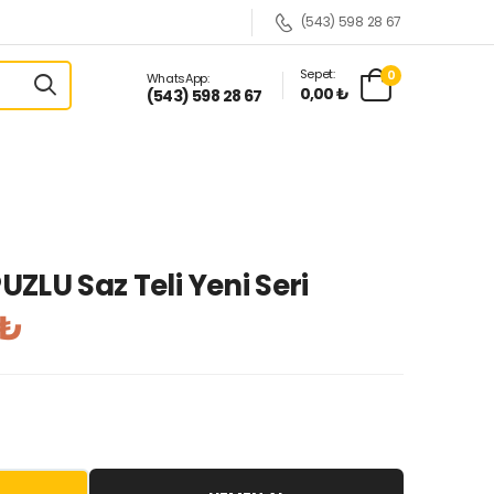
(543) 598 28 67
Sepet:
0
WhatsApp:
0,00 ₺
(543) 598 28 67
UZLU Saz Teli Yeni Seri
 ₺