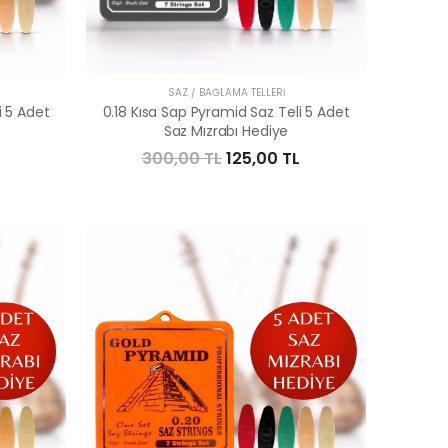
SAZ / BAĞLAMA TELLERI
i 5 Adet
0.18 Kısa Sap Pyramid Saz Teli 5 Adet
Saz Mızrabı Hediye
300,00 TL
125,00 TL