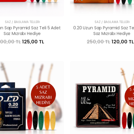
SAZ / BAĞLAMA TELLERI
SAZ / BAĞLAMA TELLERI
un Sap Pyramid Saz Teli 5 Adet
0.20 Uzun Sap Pyramid Saz Tel
Saz Mızrabı Hediye
Saz Mızrabı Hediye
00,00 TL
125,00 TL
250,00 TL
120,00 TL