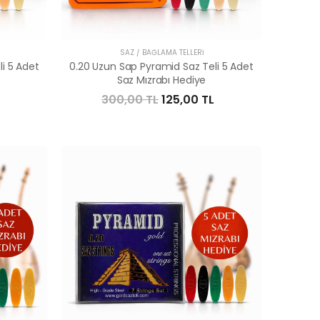
SAZ / BAĞLAMA TELLERI
i 5 Adet
0.20 Uzun Sap Pyramid Saz Teli 5 Adet
Saz Mızrabı Hediye
300,00 TL
125,00 TL