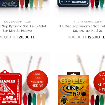
SAZ / BAĞLAMA TELLERI
SAZ / BAĞLAMA TELLERI
sa Sap Pyramid Saz Teli 5 Adet
0.18 Kısa Sap Pyramid Saz Tel
Saz Mızrabı Hediye
Saz Mızrabı Hediye
50,00 TL
120,00 TL
300,00 TL
125,00 TL