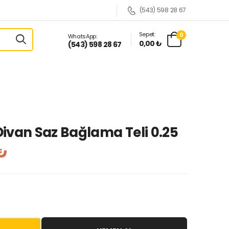
(543) 598 28 67
Sepet:
0
WhatsApp:
0,00 ₺
(543) 598 28 67
ivan Saz Bağlama Teli 0.25
₺