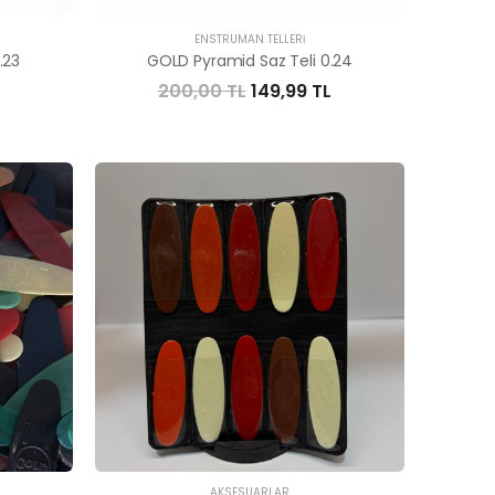
ENSTRÜMAN TELLERI
.23
GOLD Pyramid Saz Teli 0.24
200,00 TL
149,99 TL
AKSESUARLAR