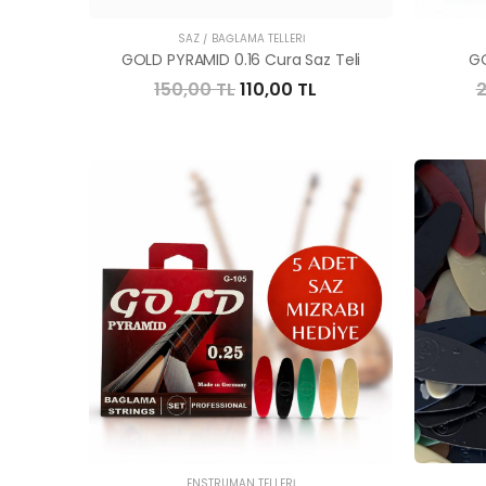
SAZ / BAĞLAMA TELLERI
GOLD PYRAMID 0.16 Cura Saz Teli
GO
150,00 TL
110,00 TL
2
ENSTRÜMAN TELLERI