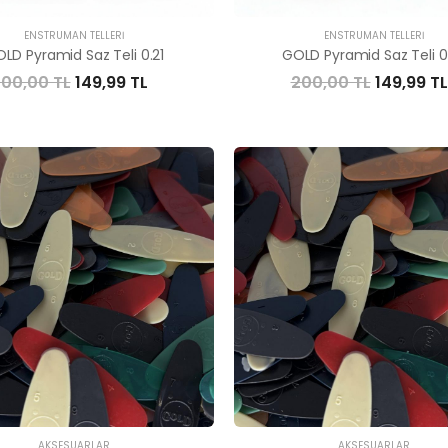
ENSTRÜMAN TELLERI
ENSTRÜMAN TELLERI
LD Pyramid Saz Teli 0.21
GOLD Pyramid Saz Teli 0
00,00 TL
149,99 TL
200,00 TL
149,99 TL
AKSESUARLAR
AKSESUARLAR