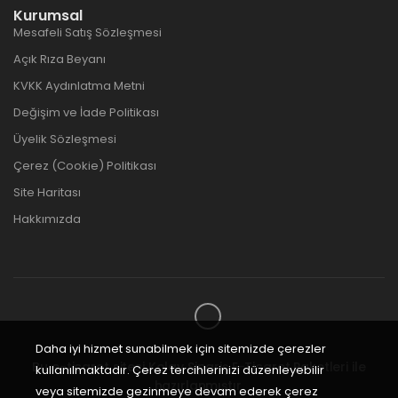
Kurumsal
Mesafeli Satış Sözleşmesi
Açık Rıza Beyanı
KVKK Aydınlatma Metni
Değişim ve İade Politikası
Üyelik Sözleşmesi
Çerez (Cookie) Politikası
Site Haritası
Hakkımızda
Daha iyi hizmet sunabilmek için sitemizde çerezler
Bu e-ticaret sitesi
Kolay Sipariş E-Ticaret Paketleri
ile
kullanılmaktadır. Çerez tercihlerinizi düzenleyebilir
hazırlanmıştır.
veya sitemizde gezinmeye devam ederek çerez